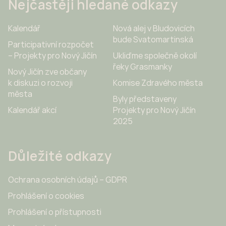
Nejčastěji hledané odkazy
Kalendář
Nová alej v Bludovicích
bude Svatomartinská
Participativní rozpočet
– Projekty pro Nový Jičín
Ukliďme společně okolí
řeky Grasmanky
Nový Jičín zve občany
k diskuzi o rozvoji
Komise Zdravého města
města
Byly představeny
Kalendář akcí
Projekty pro Nový Jičín
2025
Důležité odkazy
Ochrana osobních údajů – GDPR
Prohlášení o cookies
Prohlášení o přístupnosti